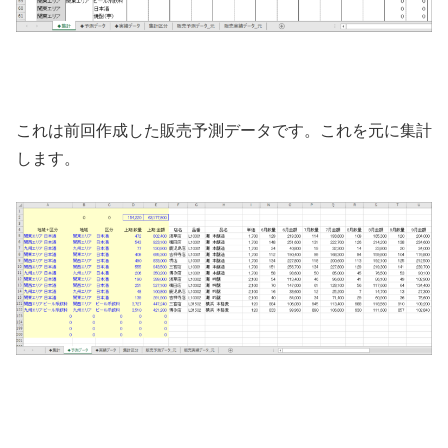
これは前回作成した販売予測データです。これを元に集計
します。