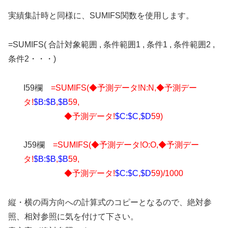
実績集計時と同様に、SUMIFS関数を使用します。
=SUMIFS( 合計対象範囲 , 条件範囲1 , 条件1 , 条件範囲2 ,
条件2・・・)
I59欄
=SUMIFS(◆予測データ!N:N,◆予測デー
タ!
$B:$B
,
$B
59,
◆予測データ!
$C:$C
,
$D
59)
J59欄
=SUMIFS(◆予測データ!O:O,◆予測デー
タ!
$B:$B
,
$B
59,
◆予測データ!
$C:$C
,
$D
59)/1000
縦・横の両方向への計算式のコピーとなるので、絶対参
照、相対参照に気を付けて下さい。