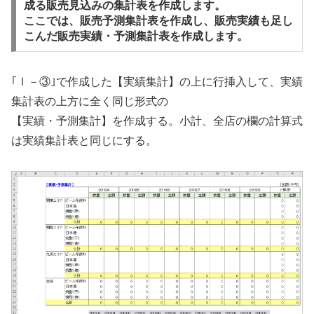
成る販売見込みの集計表を作成します。
ここでは、販売予測集計表を作成し、販売実績も足し
こんだ販売実績・予測集計表を作成します。
｢Ⅰ－③｣で作成した【実績集計】の上に行挿入して、実績
集計表の上方に全く同じ形式の
【実績・予測集計】を作成する。小計、全店の欄の計算式
は実績集計表と同じにする。