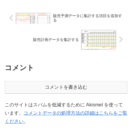
販売予測データに集計する項目を追加す
る
販売計画データを集計する
コメント
コメントを書き込む
このサイトはスパムを低減するために Akismet を使って
います。
コメントデータの処理方法の詳細はこちらをご覧
ください
。