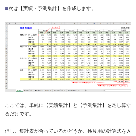
■
次は【実績・予測集計】を作成します。
ここでは、単純に【実績集計】と【予測集計】を足し算す
るだけです。
但し、集計表が合っているかどうか、検算用の計算式を入