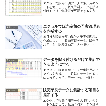
エクセルで販売予測データの集計用のシ
ートを追加して、販売予測データを貼り
付けるだけで集計表が更新できるように
します。また、販売実績と販売予測から
成る販売見込みの集計表を作成します。
ここでは、販売予測集計表を作成し、販
売実績も足しこんだ販売実績・予測集計
エクセルで販売金額の予実管理表
Ｅｘｃｅｌ
表を作成します。
を作成する
毎月行う販売金額の集計と予実管理表の
作成について、販売実績データ、販売予
測データ、販売計画データを使い、エク
セルでの具体的な事例を紹介していま
す。
データを貼り付けるだけで集計で
Ｅｘｃｅｌ
きるようにする
エクセルで販売実績データの集計用のフ
ァイルを作成して、月毎にデータが追加
になっていってもデータを貼り付けする
だけで集計できるようにします。ここで
は、月毎にデータが追加になっても販売
実績データを貼り付けるだけで集計でき
販売予測データに集計する項目を
Ｅｘｃｅｌ
るように集計用データを修正します。
追加する
エクセルで販売予測データの集計用のシ
ートを追加して、販売予測データを貼り