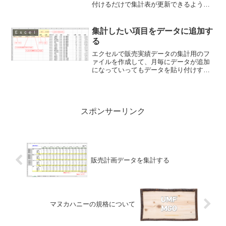
付けるだけで集計表が更新できるように
します。また、販売実績と販売予測から
成る販売見込みの集計表を作成します。
ここでは、月毎の販売予測データを貼り
集計したい項目をデータに追加す
Ｅｘｃｅｌ
付けるだけで集計できるように集計用デ
る
ータを作成します。
エクセルで販売実績データの集計用のフ
ァイルを作成して、月毎にデータが追加
になっていってもデータを貼り付けする
だけで集計できるようにします。ここで
は、集計したい項目を追加して集計用の
データを作成し、その追加した項目で集
計します。
スポンサーリンク
販売計画データを集計する
マヌカハニーの規格について